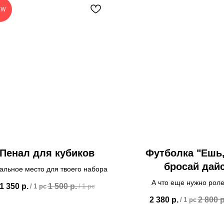
EW
Пенал для кубиков
Футболка "Ешь,
бросай дай
альное место для твоего набора
А что еще нужно рол
1 350
р.
1 500
р.
/
1 pc
/
1 pc
2 380
р.
2 800
р
/
1 pc