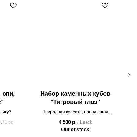
N
 спи,
Набор каменных кубов
с"
"Тигровый глаз"
евику?
Природная красота, пленяющая
Тво
золотыми переливами
.
4 500
р.
/
1 pc
/
1 pack
Out of stock