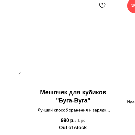
N
дяная
Мешочек для кубиков
"Буга-Вуга"
Иде
рного
Лучший способ хранения и зарядки
дайсов на сюжетные повороты
990
р.
/
1 pc
Out of stock